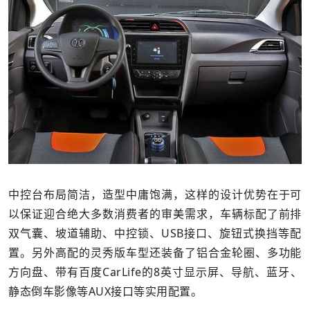
中控台布局简洁，造型中庸饱满，这样的设计优势在于可
以保证迎合绝大多数消费者的审美需求，车辆标配了前排
双气囊、坡道辅助、中控锁、USB接口、旋钮式换挡等配
置。另外高配的灵秀版车型还装备了铝合金轮圈、多功能
方向盘、带有百度CarLife的8英寸显示屏、导航、蓝牙、
静态倒车影像等AUX接口等实用配置。