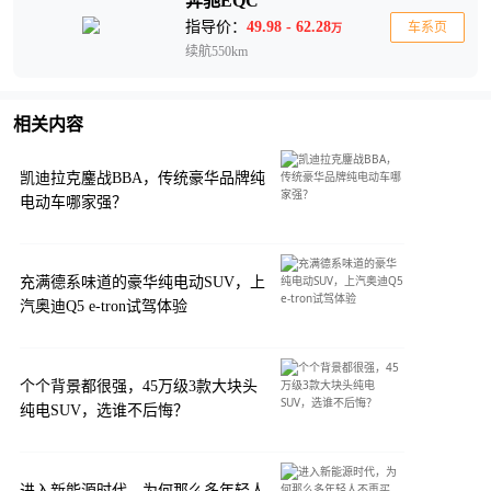
奔驰EQC
指导价：
49.98 - 62.28
车系页
万
续航550km
相关内容
凯迪拉克鏖战BBA，传统豪华品牌纯
电动车哪家强？
充满德系味道的豪华纯电动SUV，上
汽奥迪Q5 e-tron试驾体验
个个背景都很强，45万级3款大块头
纯电SUV，选谁不后悔？
进入新能源时代，为何那么多年轻人