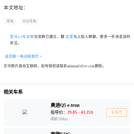
本文地址：
导购
对比导购
宝马ix3车友群
交流群已建立，戳
这里
马上加入群聊，更多一手消息及时
关注。
返回第一电动网首页 >
文中图片源自互联网，如有侵权请联系admin@d1ev.com删除。
相关车系
奥迪Q5 e-tron
指导价：
29.85 - 43.25
车系页
万
续航550km