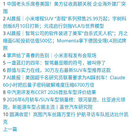
1
中国老头乐席卷美国！美方征收高额关税 企业海外建厂突
围
2
AI晨报｜小米增程SUV “澎程”系列预售25.99万起；宇树科
创板8月10日打新；元戎启行剑指VLA与世界模型
3
AI晨报｜智驾公司的软件装进了美军“自杀式无人机”；月之
暗面G轮投前估值500亿；Momenta拿下德国全境L4测试牌
照
4
掌声给了青春的告别｜小米澎程发布会现场
5
一盏蓝灯的四年：智驾最显眼的符号，被叫停了
6
颜值与实力在线，30万左右最新SUV车型推荐这款
7
AI晨报｜美国超千名研究员联署要求为AI踩刹车！Claude
60小时把后量子密码破解难度压缩6700万倍
8
中汽测评发布CCRT 2026首批车型评价结果
9
2026年6月轿车/SUV车型销量榜：银河星愿、比亚迪元领
跑，新能源车型占据主流丨盖世汽车研究院
10
圆满收官！岚图汽车丝路万里行 护航寻访车队抵达比什凯
克
上一篇