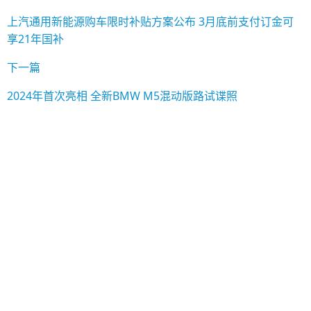
上汽通用新能源购车限时补贴方案公布 3月底前支付订金可
享21年国补
下一篇
2024年首次亮相 全新BMW M5混动版路试谍照
登录
注册新用户
忘记密码?
登录
APP下载