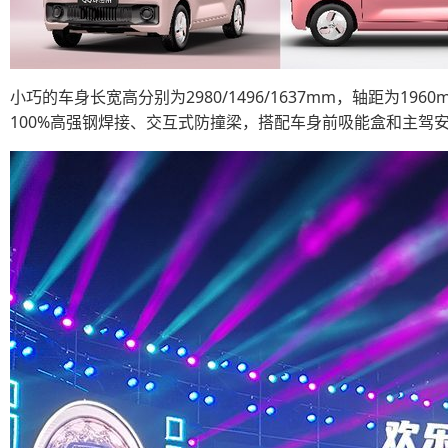
小巧的车身长宽高分别为2980/1496/1637mm，轴距为1
100%高强钢焊接、交互式防撞梁，搭配车身前吸能盒和主驾