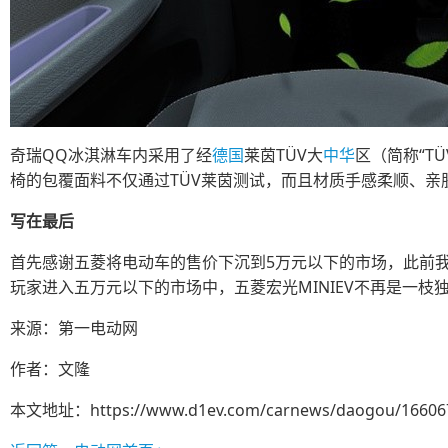
奇瑞QQ冰淇淋车内采用了经
德国
莱茵TÜV大
中华
区（简称“T
椅的包覆面料不仅通过TÜV莱茵测试，而且材质手感柔顺、亲
写在最后
首先感谢五菱将电动车的售价下沉到5万元以下的市场，此前
玩家进入五万元以下的市场中，五菱宏光MINIEV不再是一枝
来源：第一电动网
作者：文隆
本文地址：
https://www.d1ev.com/carnews/daogou/16606