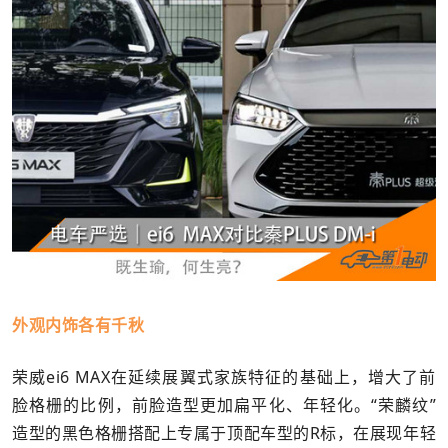
外观内饰各有千秋
荣威ei6 MAX在延续展翼式家族特征的基础上，增大了前
脸格栅的比例，前脸造型更加扁平化、年轻化。“荣麟纹”
造型的黑色格栅搭配上专属于顶配车型的R标，在展现年轻