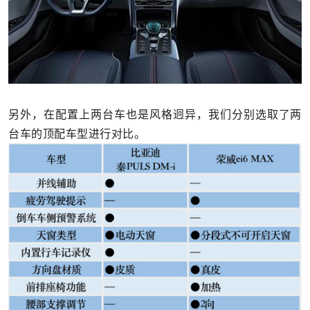
另外，在配置上两台车也是风格迥异，我们分别选取了两
台车的顶配车型进行对比。