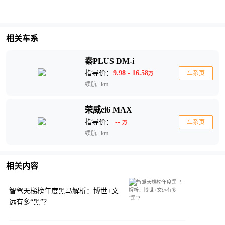
相关车系
秦PLUS DM-i
指导价：
9.98 - 16.58
车系页
万
续航--km
荣威ei6 MAX
指导价：
--
车系页
万
续航--km
相关内容
智驾天梯榜年度黑马解析：博世+文
远有多“黑”？