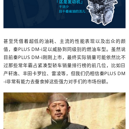
甚至凭借着超低的油耗、主流的性能表现以及出众的颜
值，秦PLUS DM-i足以威胁到同级别的燃油车型。虽然说
目前秦PLUS DM-i刚刚上市，最终实际销量可能依然比不
过那些常年霸占紧凑型轿车销量排行榜的前几位，比如日
产轩逸、丰田卡罗拉、雷凌等，但我们仍相信秦PLUS DM
-i非常有能力去蚕食掉这些强力对手们的市场份额。