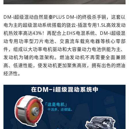
DM-i超级混动自然是秦PLUS DM-i的终极杀手锏，这套以
电为主的超级混动系统搭载的骁云-插混专用1.5L高效发动
机热效率高达43%！再配合上EHS电混系统、DM-i超级混
动专用功率型刀片电池、交直流车载充电器等核心零部
件，组成以大功率电机驱动和大容量动力电池供能为主、
发动机为辅的电混架构。燃油发动机不再需要全面兼顾
高、低速性能，使发动机更加聚焦高效，拥有出色的燃油
经济性。