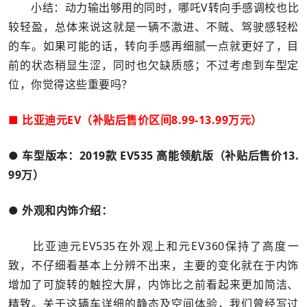
小结：动力输出够用的同时，哪吒V转向手感调校也比
较轻盈，总体来说这就是一辆不激进、不贼、驾驶感轻松
的车。如果可能的话，转向手感再细腻一点就更好了，目
前的状态稍显生涩，同时也欠缺质感；不过考虑到车型定
位，你觉得这些重要吗？
■ 比亚迪元EV
（补贴后售价区间8.99-13.99万元）
● 车型版本：
2019款 EV535 高能领航版（补贴后售价
13.
99万
）
● 外观和内饰介绍：
比亚迪元EV535在外观上和元EV360保持了高度一
致，不仔细看基本上分辨不出来，主要的变化就在于内饰
增加了可旋转的触控大屏，内饰比之前看起来更加简洁、
精致。关于这辆车详细的静态及空间体验，我们曾经写过