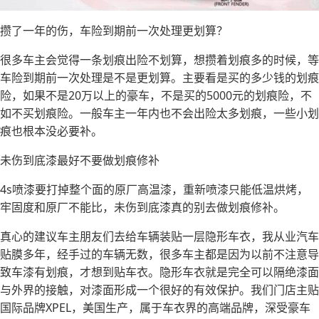
攒了一年的伤，车险到期前一次处理更划算？
很多车主会觉得一条划痕出险不划算，想攒着划痕多的时候，等
车险到期前一次处理是不是更划算。主要看是买的多少钱的划痕
险，如果不是20万以上的豪车，不是买的5000元的划痕险，不
如不买划痕险。一般车主一年内也不会出险太多划痕，一些小划
痕也根本没必要补。
未伤到底漆最好不要做划痕修补
4s喷漆要打掉整个面的原厂高温漆，重新喷漆只能低温烘烤，
牢固度和原厂不能比，未伤到底漆真的别去做划痕修补。
真心的建议车主朋友们去给车辆装贴一层隐形车衣，我从业汽车
贴膜多年，经手过的车辆无数，很多车主都是因为以前不注意导
致车漆有划痕，才想到贴车衣。隐形车衣就是完全可以隔绝漆面
与外界的接触，对漆面形成一个很好的有效保护。我们门店主贴
国际品牌XPEL，美国生产，属于车衣界的高端品牌，深受豪车