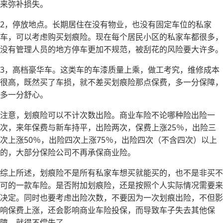
来弥补损失。
2，停放地点。长期居住在没有物业，也没有固定车位的私家
车，可以考虑购买划痕险。现在每个居民小区的私家车都很多，
没有管理人员的地方停车更加不规范，被刮花的风险要大许多。
3，高档豪华车。这类车的车漆质量上乘，做工考究，维修成本
很高，既然买了车损，就不差买划痕险那点保费，多一分保障，
多一分舒心。
注意，划痕险可以不计次数出险。商业车险不论哪种险出险一
次，来年保费与新车持平，出险两次，保费上涨25％，出险三
次上涨50％，出险四次上涨75％，出险四次（不含四次）以上
的，大部分保险公司不再承保商业险。
综上所述，划痕险不是所有私家车想买就能买的，也不是非买不
可的一款车险。是否附加划痕险，还是按照个人实际情况需要来
决定。同时也要考虑出险次数，不要因为一次划痕出险，不但影
响保费上涨，还会影响商业车险投保，而导致车子失去其他保
障，就得不偿失了。