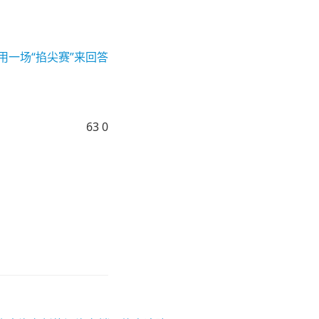
用一场“掐尖赛”来回答
63
0