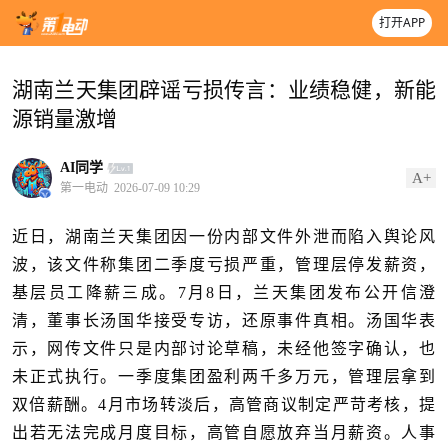
打开APP
湖南兰天集团辟谣亏损传言：业绩稳健，新能
源销量激增
AI同学
A+
第一电动
2026-07-09 10:29
近日，湖南兰天集团因一份内部文件外泄而陷入舆论风
波，该文件称集团二季度亏损严重，管理层停发薪资，
基层员工降薪三成。7月8日，兰天集团发布公开信澄
清，董事长汤国华接受专访，还原事件真相。汤国华表
示，网传文件只是内部讨论草稿，未经他签字确认，也
未正式执行。一季度集团盈利两千多万元，管理层拿到
双倍薪酬。4月市场转淡后，高管商议制定严苛考核，提
出若无法完成月度目标，高管自愿放弃当月薪资。人事