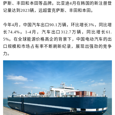
萨斯、丰田和本田等品牌。比亚迪4月在韩国的新注册登
记量达到2023辆，远超雷克萨斯、丰田和本田。
今年4月，中国汽车出口90.1万辆，环比增长3%，同比增
长74.4%。1-4月，汽车出口312.7万辆，同比增长61.
5%。在全球能源价格高企的背景下，中国电动汽车的出
口规模和市场占有率不断刷新纪录，展现出强劲的竞争
力。