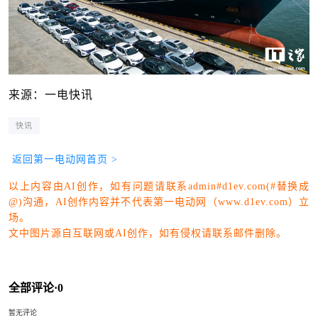
来源：一电快讯
快讯
返回第一电动网首页 >
以上内容由AI创作，如有问题请联系admin#d1ev.com(#替换成
@)沟通，AI创作内容并不代表第一电动网（www.d1ev.com）立
场。
文中图片源自互联网或AI创作，如有侵权请联系邮件删除。
全部评论·
0
暂无评论