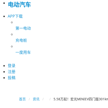
电动汽车
APP下载
第一电动
充电桩
一度用车
登录
注册
投稿
首页
资讯
5.58万起！宏光MINIEV四门版3