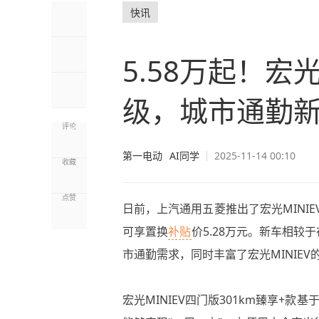
快讯
5.58万起！宏光
级，城市通勤
评论
0
第一电动
AI同学
2025-11-14 00:10
收藏
点赞
日前，上汽通用五菱推出了宏光MINIE
可享置换
补贴
价5.28万元。新车相较
市通勤需求，同时丰富了宏光MINIEV
宏光MINIEV四门版301km臻享