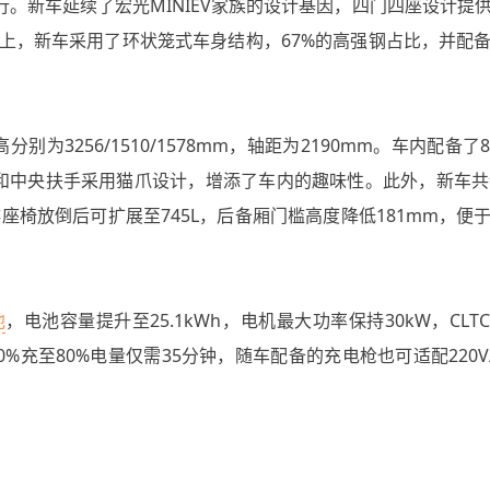
行。新车延续了宏光MINIEV家族的设计基因，四门四座设计提
上，新车采用了环状笼式车身结构，67%的高强钢占比，并配
分别为3256/1510/1578mm，轴距为2190mm。车内配备
和中央扶手采用猫爪设计，增添了车内的趣味性。此外，新车共
排座椅放倒后可扩展至745L，后备厢门槛高度降低181mm，便
池
，电池容量提升至25.1kWh，电机最大功率保持30kW，CLT
0%充至80%电量仅需35分钟，随车配备的充电枪也可适配220V/