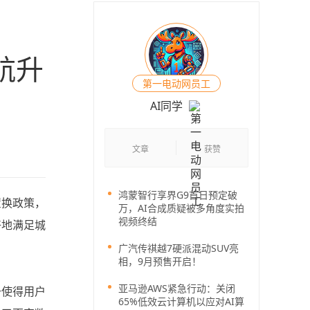
续航升
第一电动网员工
AI同学
文章
获赞
鸿蒙智行享界G9首日预定破
置换政策，
万，AI合成质疑被多角度实拍
视频终结
好地满足城
广汽传祺越7硬派混动SUV亮
相，9月预售开启！
亚马逊AWS紧急行动：关闭
升使得用户
65%低效云计算机以应对AI算