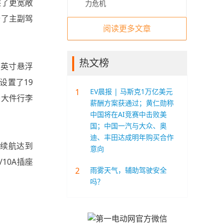
供了更宽敞
力危机
备了主副驾
阅读更多文章
热文榜
了8英寸悬浮
设置了19
1
EV晨报 | 马斯克1万亿美元
于大件行李
薪酬方案获通过；黄仁勋称
中国将在AI竞赛中击败美
国；中国一汽与大众、奥
迪、丰田达成明年购买合作
C续航达到
意向
10A插座
2
雨雾天气，辅助驾驶安全
吗？