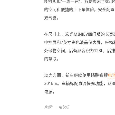
能够实现“一周一充”，方便周末全家出
的空间和便捷的上下车体验。安全配置
双气囊。
在尺寸上，宏光MINIEV四门版的长宽高
中控屏和7英寸彩色液晶仪表屏，座椅
处储物空间，后备厢容积为123L，后
的拿取。
动力方面，新车继续使用磷酸铁锂
电
301km。车辆标配直流快充功能，从3
电源。
来源：一电快讯