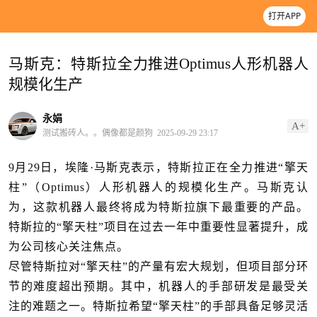
打开APP
马斯克：特斯拉全力推进Optimus人形机器人
规模化生产
永娟
A+
测试搬砖人。。偶像都是颜狗
2025-09-29 23:17
9月29日，埃隆·马斯克表示，特斯拉正在全力推进“擎天
柱”（Optimus）人形机器人的规模化生产。马斯克认
为，这款机器人最终将成为特斯拉旗下最重要的产品。
特斯拉的“擎天柱”项目在过去一年中重要性显著提升，成
为公司核心关注焦点。
尽管特斯拉对“擎天柱”的产量有宏大规划，但项目部分环
节的难度超出预期。其中，机器人的手部研发是最受关
注的难题之一。特斯拉希望“擎天柱”的手部具备足够灵活