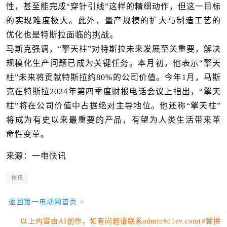
性，甚至能完成“穿针引线”这样的精细动作，但这一目标
的实现难度极大。此外，量产规模的扩大与制造工艺的
优化也是特斯拉面临的挑战。
马斯克强调，“擎天柱”对特斯拉未来发展至关重要，解决
规模化生产问题已成为关键任务。本月初，他表示“擎天
柱”未来将贡献特斯拉约80%的公司价值。今年1月，马斯
克在特斯拉2024年第四季度财报电话会议上指出，“擎天
柱”将在公司价值中占据绝对主导地位。他还称“擎天柱”
将成为有史以来最重要的产品，有望为人类生活带来革
命性变革。
来源：一电快讯
快讯
返回第一电动网首页 >
以上内容由AI创作，如有问题请联系admin#d1ev.com(#替换